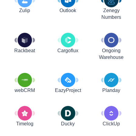
Zulip
Outlook
Zenegy
Numbers
Rackbeat
Cargoflux
Ongoing
Warehouse
webCRM
EazyProject
Planday
Timelog
Ducky
ClickUp