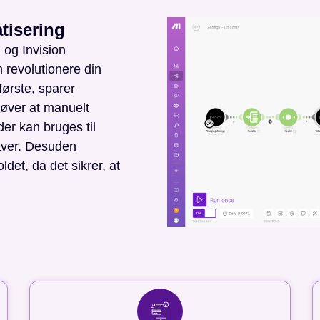
tisering
og Invision
 revolutionere din
første, sparer
høver at manuelt
der kan bruges til
gaver. Desuden
det, da det sikrer, at