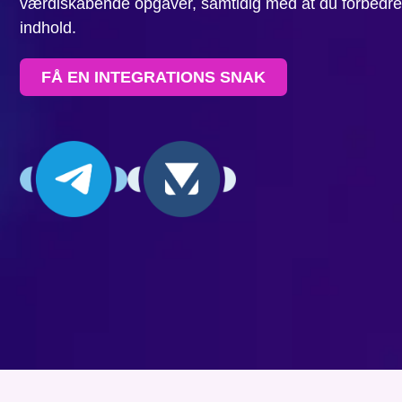
værdiskabende opgaver, samtidig med at du forbedrer k
indhold.
FÅ EN INTEGRATIONS SNAK