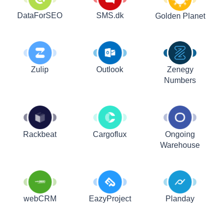
DataForSEO
SMS.dk
Golden Planet
Zulip
Outlook
Zenegy
Numbers
Rackbeat
Cargoflux
Ongoing
Warehouse
webCRM
EazyProject
Planday