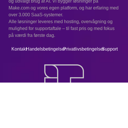
og udvalgt brug af AI. Vi bygger løsninger på
Make.com og vores egen platform, og har erfaring med
over 3.000 SaaS-systemer.
Alle løsninger leveres med hosting, overvågning og
mulighed for supportaftale – til fast pris og med fokus
på værdi fra første dag.
Kontakt
Handelsbetingelser
Privatlivsbetingelser
Support
© 2025. Alle rettigheder forbeholdes.