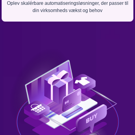
Oplev skalérbare automatiseringsløsninger, der passer til
din virksomheds vækst og behov