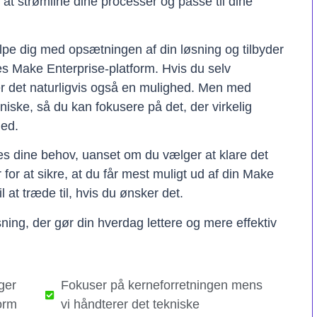
il at strømline dine processer og passe til dine
lpe dig med opsætningen af din løsning og tilbyder
res Make Enterprise-platform. Hvis du selv
er det naturligvis også en mulighed. Men med
kniske, så du kan fokusere på det, der virkelig
hed.
ses dine behov, uanset om du vælger at klare det
er for at sikre, at du får mest muligt ud af din Make
il at træde til, hvis du ønsker det.
ning, der gør din hverdag lettere og mere effektiv
ger
Fokuser på kerneforretningen mens
orm
vi håndterer det tekniske​