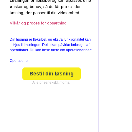
Løsningen er fleksibel og kan tilpasses dine
ønsker og behov, så du får præcis den
løsning, der passer til din virksomhed.
Vilkår og proces for opsætning
Din løsning er fleksibel, og ekstra funktionalitet kan
tilføjes til løsningen. Dette kan påvirke forbruget af
operationer. Du kan læse mere om operationer her:
Operationer
Bestil din løsning
Alle priser ekskl. moms.