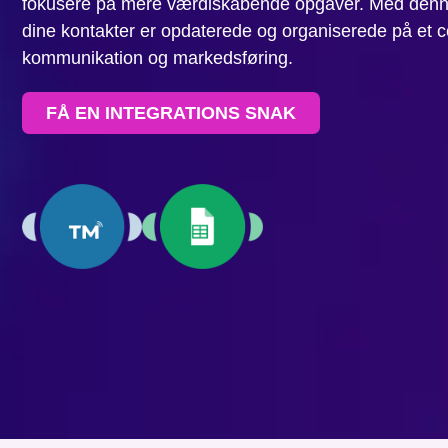
fokusere på mere værdiskabende opgaver. Med denne 
dine kontakter er opdaterede og organiserede på et cen
kommunikation og markedsføring.
FÅ EN INTEGRATIONS SNAK