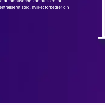
automatisering kan du sikre, at
traliseret sted, hvilket forbedrer din