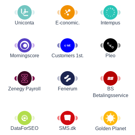
Uniconta
E-conomic.
Intempus
Customers 1st.
Pleo
Morningscore
Zenegy Payroll
Fenerum
BS
Betalingsservice
DataForSEO
SMS.dk
Golden Planet