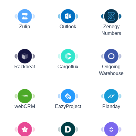
Zulip
Outlook
Zenegy
Numbers
Rackbeat
Cargoflux
Ongoing
Warehouse
webCRM
EazyProject
Planday