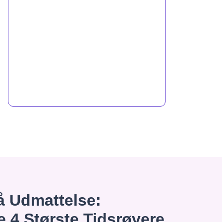
 Udmattelse:
e 4 Største Tidsrøvere