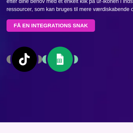
efter dine behov med et enkelt klik på ur-ikonen i indst
ressourcer, som kan bruges til mere værdiskabende 
FÅ EN INTEGRATIONS SNAK