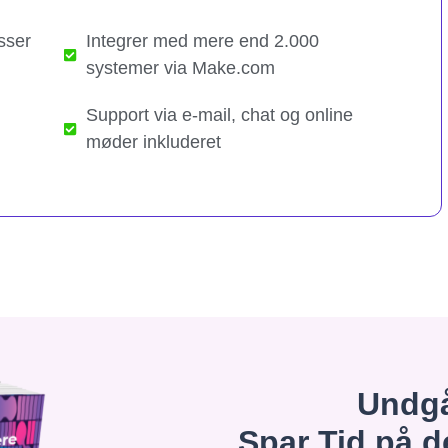
sser
Integrer med mere end 2.000
systemer via Make.com
Support via e-mail, chat og online
møder inkluderet
Undgå
Spar Tid på d