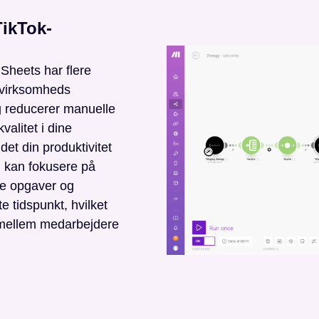
TikTok-
 Sheets har flere
n virksomheds
og reducerer manuelle
kvalitet i dine
et din produktivitet
u kan fokusere på
alle opgaver og
e tidspunkt, hvilket
 mellem medarbejdere