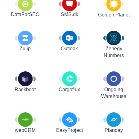
DataForSEO
SMS.dk
Golden Planet
Zulip
Outlook
Zenegy
Numbers
Rackbeat
Cargoflux
Ongoing
Warehouse
webCRM
EazyProject
Planday