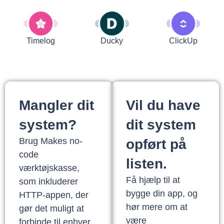
Timelog
Ducky
ClickUp
Mangler dit
Vil du have
system?
dit system
Brug Makes no-
opført på
code
listen.
værktøjskasse,
Få hjælp til at
som inkluderer
bygge din app, og
HTTP-appen, der
hør mere om at
gør det muligt at
være
forbinde til enhver