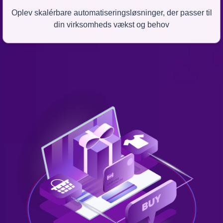
Oplev skalérbare automatiseringsløsninger, der passer til
din virksomheds vækst og behov