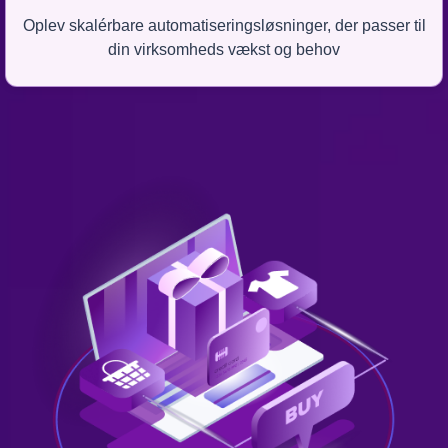
Oplev skalérbare automatiseringsløsninger, der passer til
din virksomheds vækst og behov