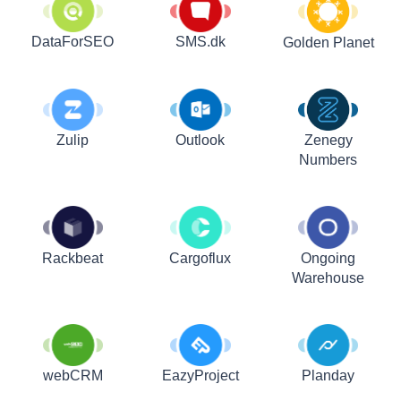
DataForSEO
SMS.dk
Golden Planet
Zulip
Outlook
Zenegy
Numbers
Rackbeat
Cargoflux
Ongoing
Warehouse
webCRM
EazyProject
Planday