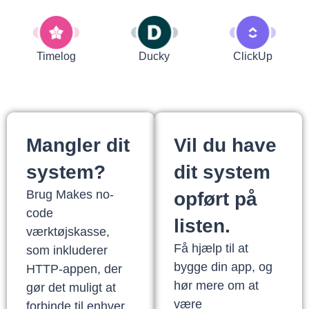
Timelog
Ducky
ClickUp
Mangler dit
Vil du have
system?
dit system
Brug Makes no-
opført på
code
listen.
værktøjskasse,
Få hjælp til at
som inkluderer
bygge din app, og
HTTP-appen, der
hør mere om at
gør det muligt at
være
forbinde til enhver