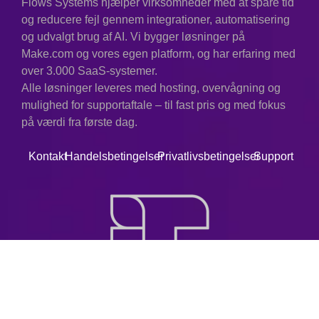
Flows Systems hjælper virksomheder med at spare tid
og reducere fejl gennem integrationer, automatisering
og udvalgt brug af AI. Vi bygger løsninger på
Make.com og vores egen platform, og har erfaring med
over 3.000 SaaS-systemer.
Alle løsninger leveres med hosting, overvågning og
mulighed for supportaftale – til fast pris og med fokus
på værdi fra første dag.
Kontakt
Handelsbetingelser
Privatlivsbetingelser
Support