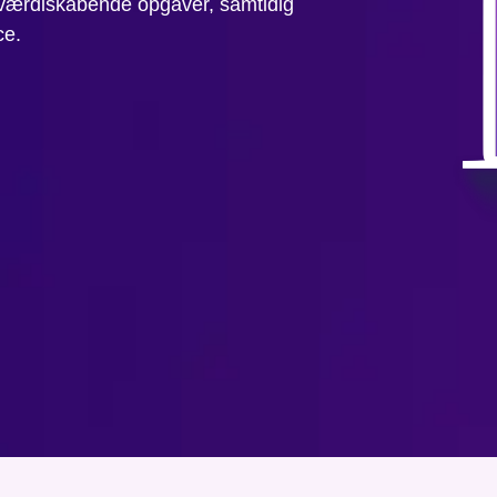
værdiskabende opgaver, samtidig
ce.