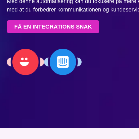
Med denne automatisering kan du fokusere på mere 
med at du forbedrer kommunikationen og kundeservi
FÅ EN INTEGRATIONS SNAK