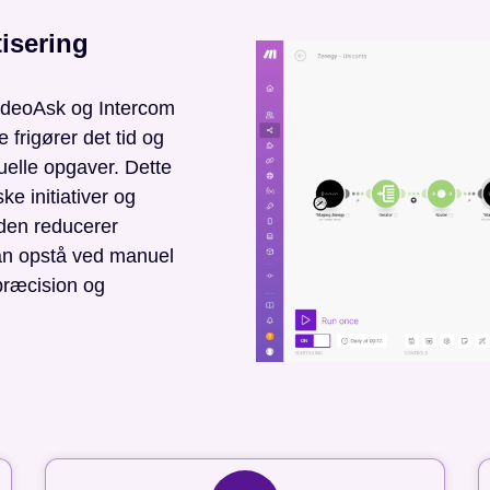
isering
VideoAsk og Intercom
e frigører det tid og
nuelle opgaver. Dette
ke initiativer og
uden reducerer
kan opstå ved manuel
 præcision og