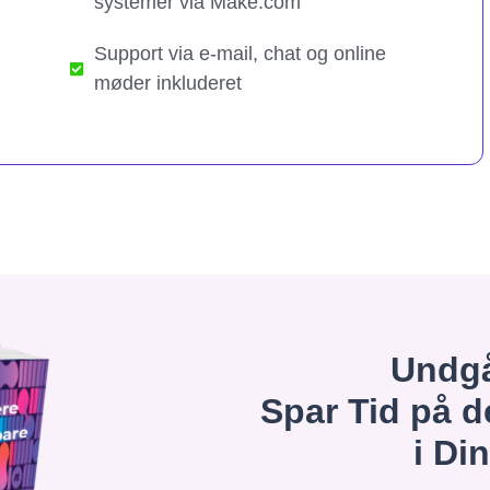
systemer via Make.com
Support via e-mail, chat og online
møder inkluderet
Undgå
Spar Tid på d
i Di