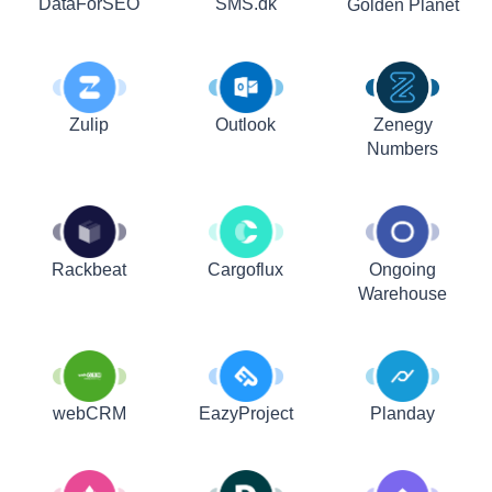
DataForSEO
SMS.dk
Golden Planet
Zulip
Outlook
Zenegy
Numbers
Rackbeat
Cargoflux
Ongoing
Warehouse
webCRM
EazyProject
Planday