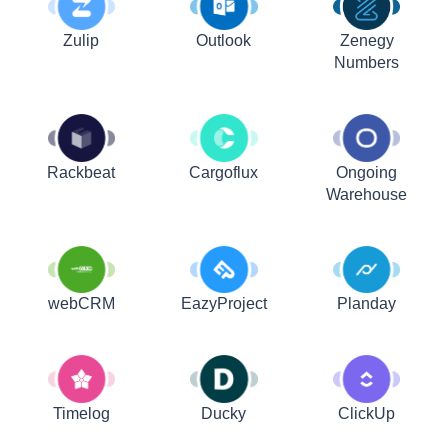
Zulip
Outlook
Zenegy
Numbers
Rackbeat
Cargoflux
Ongoing
Warehouse
webCRM
EazyProject
Planday
Timelog
Ducky
ClickUp