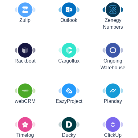
Zulip
Outlook
Zenegy
Numbers
Rackbeat
Cargoflux
Ongoing
Warehouse
webCRM
EazyProject
Planday
Timelog
Ducky
ClickUp