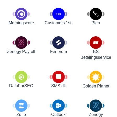
Customers 1st.
Pleo
Morningscore
Zenegy Payroll
Fenerum
BS
Betalingsservice
DataForSEO
SMS.dk
Golden Planet
Zulip
Outlook
Zenegy