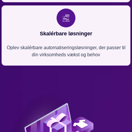
Skalérbare løsninger
Oplev skalérbare automatiseringsløsninger, der passer til
din virksomheds vækst og behov