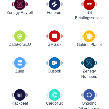
Zenegy Payroll
Fenerum
BS
Betalingsservice
DataForSEO
SMS.dk
Golden Planet
Zulip
Outlook
Zenegy
Numbers
Rackbeat
Cargoflux
Ongoing
Warehouse