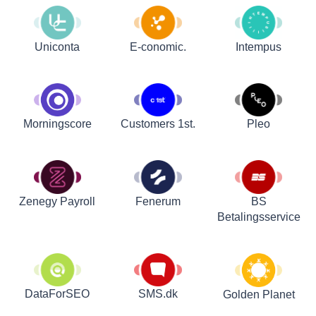
Uniconta
E-conomic.
Intempus
Customers 1st.
Pleo
Morningscore
Zenegy Payroll
Fenerum
BS
Betalingsservice
DataForSEO
SMS.dk
Golden Planet