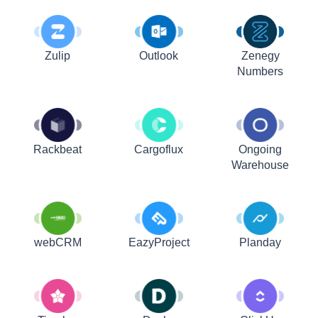
Zulip
Outlook
Zenegy
Numbers
Rackbeat
Cargoflux
Ongoing
Warehouse
webCRM
EazyProject
Planday