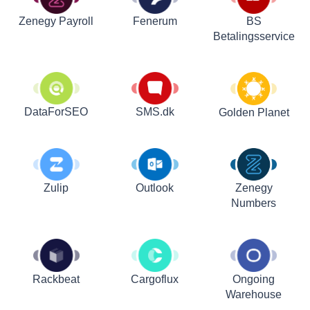
Zenegy Payroll
Fenerum
BS
Betalingsservice
DataForSEO
SMS.dk
Golden Planet
Zulip
Outlook
Zenegy
Numbers
Rackbeat
Cargoflux
Ongoing
Warehouse