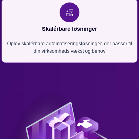
Skalérbare løsninger
Oplev skalérbare automatiseringsløsninger, der passer til
din virksomheds vækst og behov