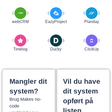
webCRM
EazyProject
Planday
Timelog
Ducky
ClickUp
Mangler dit
Vil du have
system?
dit system
Brug Makes no-
opført på
code
listen.