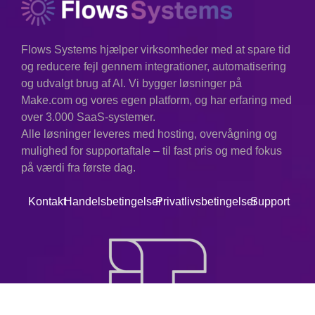
creativity.”
–
Norbert Wiener,
Flows Systems hjælper virksomheder med at spare tid
"Cybernetics"
og reducere fejl gennem integrationer, automatisering
og udvalgt brug af AI. Vi bygger løsninger på
Kontekst:
Wiener var banebrydende
inden for tanken om automatiseringens
Make.com og vores egen platform, og har erfaring med
effekt på både mennesker og maskiner
over 3.000 SaaS-systemer.
og så dens potentiale som et middel til
Alle løsninger leveres med hosting, overvågning og
fremgang.
mulighed for supportaftale – til fast pris og med fokus
på værdi fra første dag.
Kontakt
Handelsbetingelser
Privatlivsbetingelser
Support