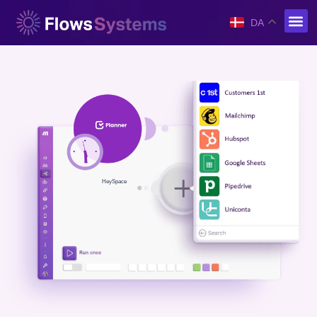
DA
HeySpace