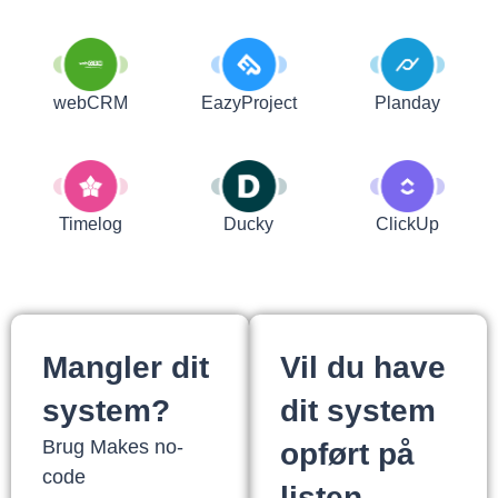
webCRM
EazyProject
Planday
Timelog
Ducky
ClickUp
Mangler dit
Vil du have
system?
dit system
Brug Makes no-
opført på
code
listen.