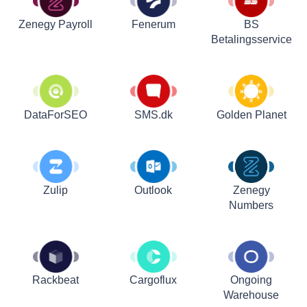
Zenegy Payroll
Fenerum
BS
Betalingsservice
DataForSEO
SMS.dk
Golden Planet
Zulip
Outlook
Zenegy
Numbers
Rackbeat
Cargoflux
Ongoing
Warehouse