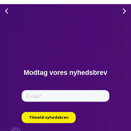
2. Marshall McLuhan
om teknologiens
rolle (1964)
“We shape our tools, and
Modtag vores nyhedsbrev
thereafter our tools shape
us. Automation transforms
our work and life, and it
allows us to adapt more
quickly. Integration
harmonizes systems and
lets humans focus on