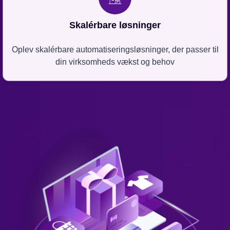
Skalérbare løsninger
Oplev skalérbare automatiseringsløsninger, der passer til
din virksomheds vækst og behov