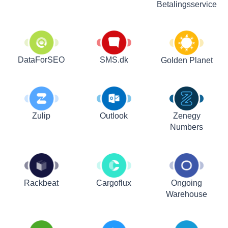
Betalingsservice
DataForSEO
SMS.dk
Golden Planet
Zulip
Outlook
Zenegy
Numbers
Rackbeat
Cargoflux
Ongoing
Warehouse