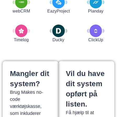
webCRM
EazyProject
Planday
Timelog
Ducky
ClickUp
Mangler dit
Vil du have
system?
dit system
Brug Makes no-
opført på
code
listen.
værktøjskasse,
Få hjælp til at
som inkluderer