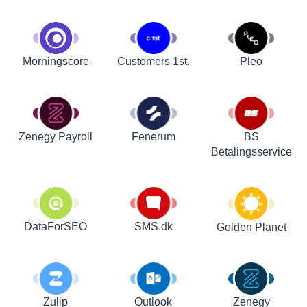
Customers 1st.
Pleo
Morningscore
Zenegy Payroll
Fenerum
BS
Betalingsservice
DataForSEO
SMS.dk
Golden Planet
Zulip
Outlook
Zenegy