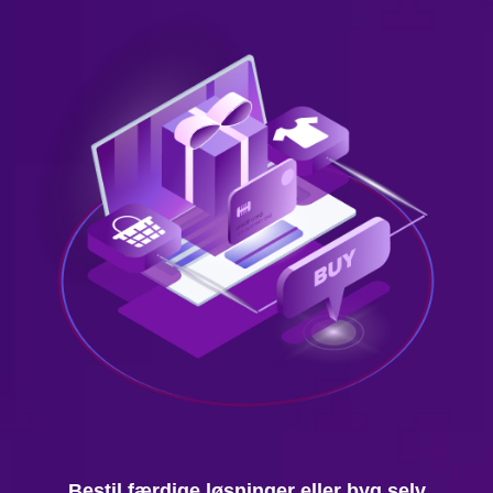
Bestil færdige løsninger eller byg selv