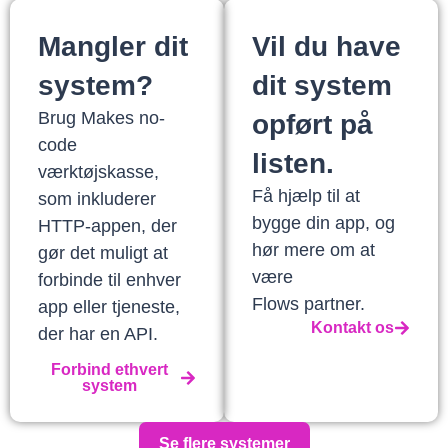
Mangler dit
Vil du have
system?
dit system
Brug Makes no-
opført på
code
listen.
værktøjskasse,
Få hjælp til at
som inkluderer
bygge din app, og
HTTP-appen, der
hør mere om at
gør det muligt at
være
forbinde til enhver
Flows partner.
app eller tjeneste,
Kontakt os
der har en API.
Forbind ethvert
system
Se flere systemer