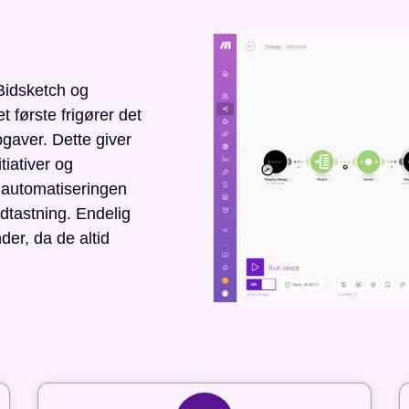
Bidsketch og
t første frigører det
pgaver. Dette giver
tiativer og
automatiseringen
ndtastning. Endelig
er, da de altid