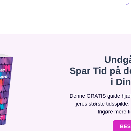
Undgå
Spar Tid på d
i Di
Denne GRATIS guide hjælpe
jeres største tidsspilde
frigøre mere t
BES