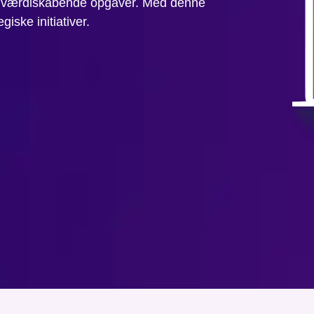
ere værdiskabende opgaver. Med denne
giske initiativer.