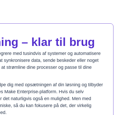
ng – klar til brug
tegrere med tusindvis af systemer og automatisere
t synkronisere data, sende beskeder eller noget
il at strømline dine processer og passe til dine
lpe dig med opsætningen af din løsning og tilbyder
res Make Enterprise-platform. Hvis du selv
er det naturligvis også en mulighed. Men med
kniske, så du kan fokusere på det, der virkelig
hed.