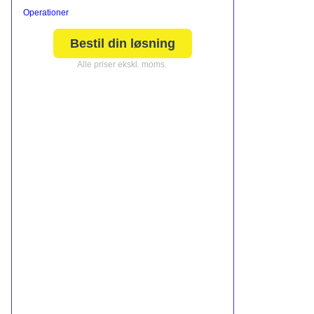
Operationer
Bestil din løsning
Alle priser ekskl. moms.