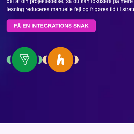
del af din projektledelse, så du kan fokusere på m
løsning reduceres manuelle fejl og frigøres tid til strate
FÅ EN INTEGRATIONS SNAK