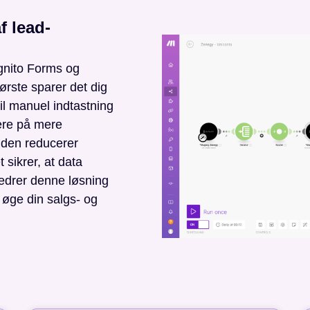
f lead-
gnito Forms og
ørste sparer det dig
il manuel indtastning
sere på mere
uden reducerer
 sikrer, at data
bedrer denne løsning
n øge din salgs- og