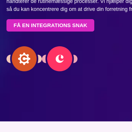
håndterer de rutinemæssige processer. Vi hjælper di
så du kan koncentrere dig om at drive din forretning 
FÅ EN INTEGRATIONS SNAK