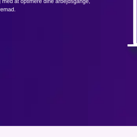
g med at optimere dine arbejdsgange,
fremad.