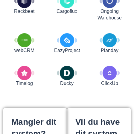
Rackbeat
Cargoflux
Ongoing
Warehouse
webCRM
EazyProject
Planday
Timelog
Ducky
ClickUp
Mangler dit
Vil du have
system?
dit system