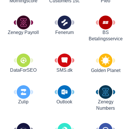
Customers 1st.
Pleo
Morningscore
Zenegy Payroll
Fenerum
BS
Betalingsservice
DataForSEO
SMS.dk
Golden Planet
Zulip
Outlook
Zenegy
Numbers