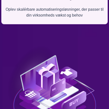
Oplev skalérbare automatiseringsløsninger, der passer til
din virksomheds vækst og behov