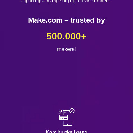
afgjort også hjælpe dig og din virksomhed.
Make.com – trusted by
500.000
+
makers!
Kom hurtigt i gang