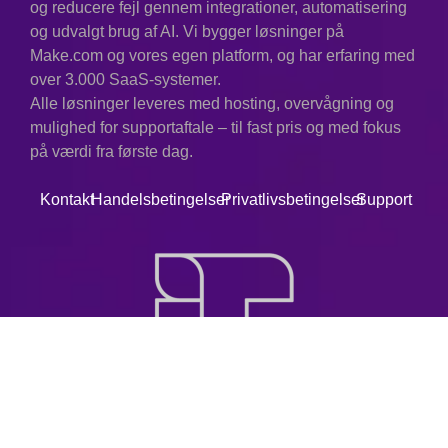
og reducere fejl gennem integrationer, automatisering
og udvalgt brug af AI. Vi bygger løsninger på
Make.com og vores egen platform, og har erfaring med
over 3.000 SaaS-systemer.
Alle løsninger leveres med hosting, overvågning og
mulighed for supportaftale – til fast pris og med fokus
på værdi fra første dag.
Kontakt
Handelsbetingelser
Privatlivsbetingelser
Support