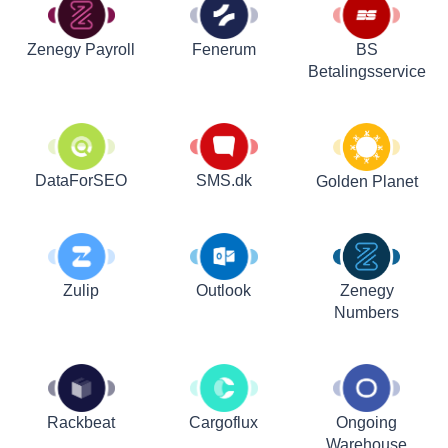
Zenegy Payroll
Fenerum
BS
Betalingsservice
DataForSEO
SMS.dk
Golden Planet
Zulip
Outlook
Zenegy
Numbers
Rackbeat
Cargoflux
Ongoing
Warehouse