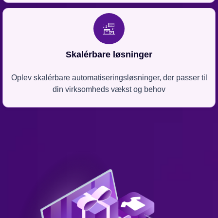
Skalérbare løsninger
Oplev skalérbare automatiseringsløsninger, der passer til
din virksomheds vækst og behov