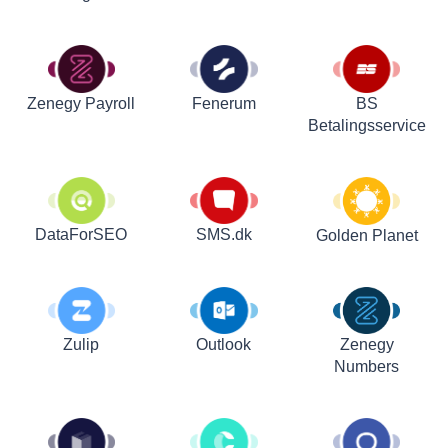
Zenegy Payroll
Fenerum
BS
Betalingsservice
DataForSEO
SMS.dk
Golden Planet
Zulip
Outlook
Zenegy
Numbers