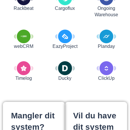
Rackbeat
Cargoflux
Ongoing
Warehouse
webCRM
EazyProject
Planday
Timelog
Ducky
ClickUp
Mangler dit
Vil du have
system?
dit system