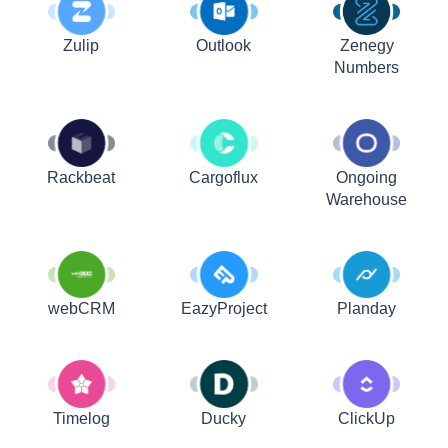
Zulip
Outlook
Zenegy
Numbers
Rackbeat
Cargoflux
Ongoing
Warehouse
webCRM
EazyProject
Planday
Timelog
Ducky
ClickUp