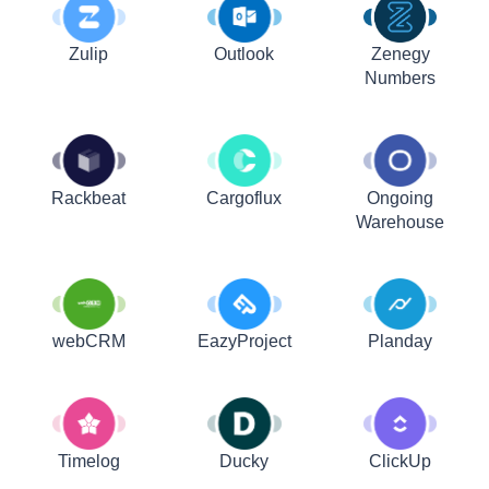
Zulip
Outlook
Zenegy
Numbers
Rackbeat
Cargoflux
Ongoing
Warehouse
webCRM
EazyProject
Planday
Timelog
Ducky
ClickUp