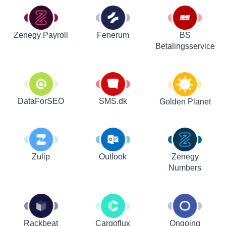
Zenegy Payroll
Fenerum
BS
Betalingsservice
DataForSEO
SMS.dk
Golden Planet
Zulip
Outlook
Zenegy
Numbers
Rackbeat
Cargoflux
Ongoing