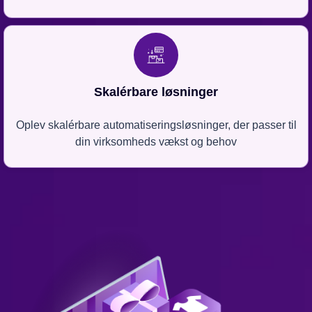
Skalérbare løsninger
Oplev skalérbare automatiseringsløsninger, der passer til
din virksomheds vækst og behov