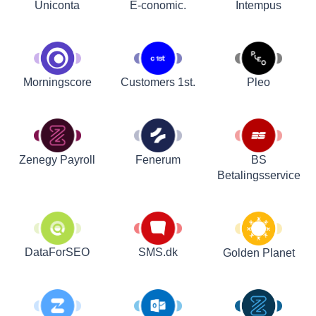
Uniconta
E-conomic.
Intempus
Customers 1st.
Pleo
Morningscore
Zenegy Payroll
Fenerum
BS
Betalingsservice
DataForSEO
SMS.dk
Golden Planet