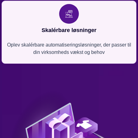
Skalérbare løsninger
Oplev skalérbare automatiseringsløsninger, der passer til
din virksomheds vækst og behov