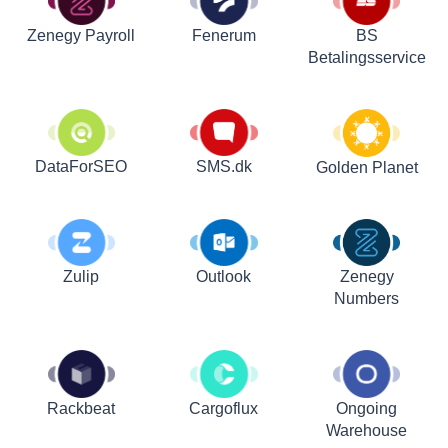
Zenegy Payroll
Fenerum
BS
Betalingsservice
DataForSEO
SMS.dk
Golden Planet
Zulip
Outlook
Zenegy
Numbers
Rackbeat
Cargoflux
Ongoing
Warehouse