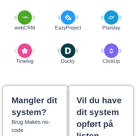
webCRM
EazyProject
Planday
Timelog
Ducky
ClickUp
Mangler dit
Vil du have
system?
dit system
Brug Makes no-
opført på
code
listen.