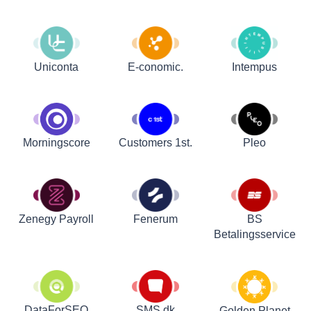
Uniconta
E-conomic.
Intempus
Customers 1st.
Pleo
Morningscore
Zenegy Payroll
Fenerum
BS
Betalingsservice
DataForSEO
SMS.dk
Golden Planet