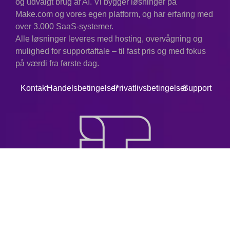
og udvalgt brug af AI. Vi bygger løsninger på
Make.com og vores egen platform, og har erfaring med
over 3.000 SaaS-systemer.
Alle løsninger leveres med hosting, overvågning og
mulighed for supportaftale – til fast pris og med fokus
på værdi fra første dag.
Kontakt
Handelsbetingelser
Privatlivsbetingelser
Support
© 2025. Alle rettigheder forbeholdes.