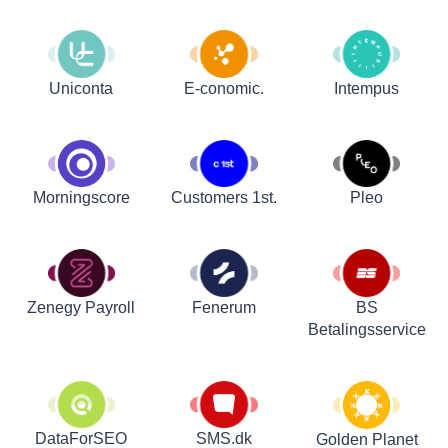
Uniconta
E-conomic.
Intempus
Customers 1st.
Pleo
Morningscore
Zenegy Payroll
Fenerum
BS
Betalingsservice
DataForSEO
SMS.dk
Golden Planet