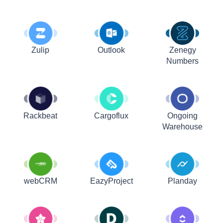
Zulip
Outlook
Zenegy
Numbers
Rackbeat
Cargoflux
Ongoing
Warehouse
webCRM
EazyProject
Planday