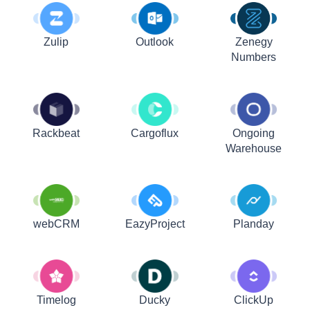
Zulip
Outlook
Zenegy
Numbers
Rackbeat
Cargoflux
Ongoing
Warehouse
webCRM
EazyProject
Planday
Timelog
Ducky
ClickUp