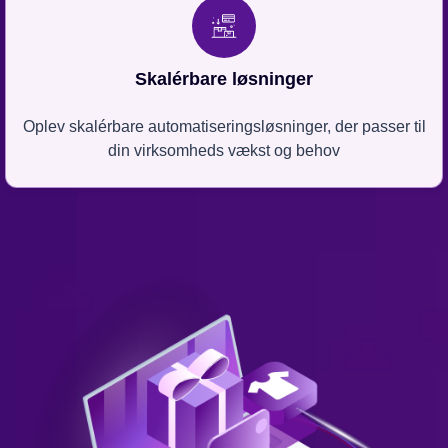
Skalérbare løsninger
Oplev skalérbare automatiseringsløsninger, der passer til
din virksomheds vækst og behov