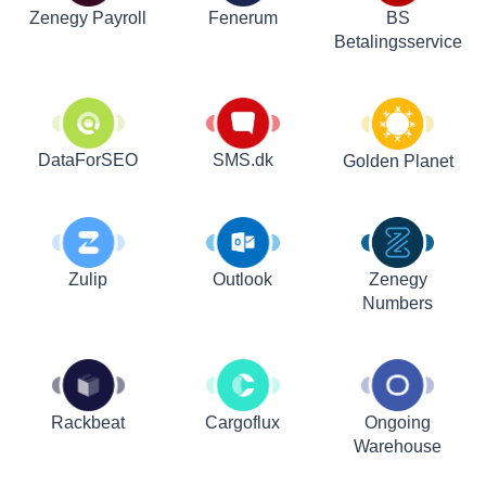
Zenegy Payroll
Fenerum
BS
Betalingsservice
DataForSEO
SMS.dk
Golden Planet
Zulip
Outlook
Zenegy
Numbers
Rackbeat
Cargoflux
Ongoing
Warehouse