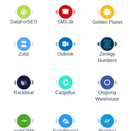
DataForSEO
SMS.dk
Golden Planet
Zulip
Outlook
Zenegy
Numbers
Rackbeat
Cargoflux
Ongoing
Warehouse
webCRM
EazyProject
Planday