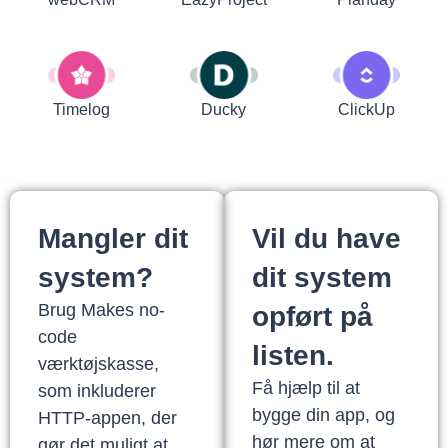
Timelog
Ducky
ClickUp
Mangler dit
Vil du have
system?
dit system
Brug Makes no-
opført på
code
listen.
værktøjskasse,
Få hjælp til at
som inkluderer
bygge din app, og
HTTP-appen, der
hør mere om at
gør det muligt at