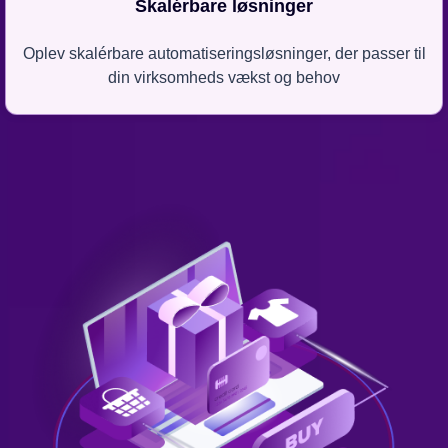
Skalérbare løsninger
Oplev skalérbare automatiseringsløsninger, der passer til
din virksomheds vækst og behov