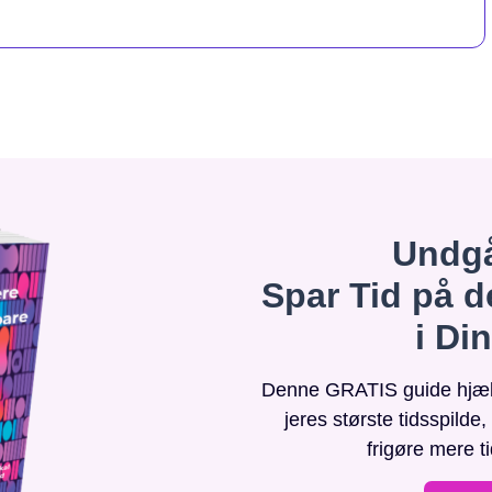
Undgå
Spar Tid på d
i Di
Denne GRATIS guide hjælpe
jeres største tidsspilde
frigøre mere t