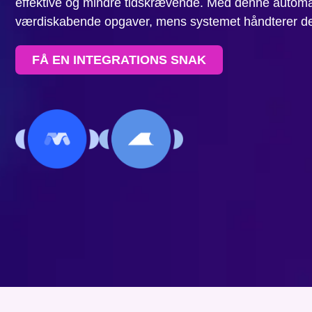
effektive og mindre tidskrævende. Med denne automa
værdiskabende opgaver, mens systemet håndterer de
FÅ EN INTEGRATIONS SNAK