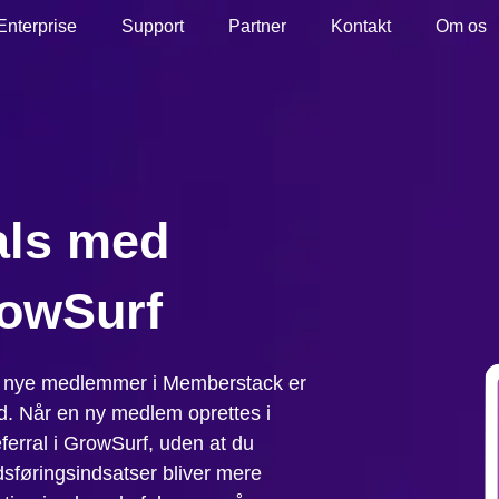
Enterprise
Support
Partner
Kontakt
Om os
als med
owSurf
 fra nye medlemmer i Memberstack er
id. Når en ny medlem oprettes i
erral i GrowSurf, uden at du
edsføringsindsatser bliver mere