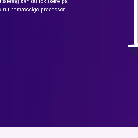
tisering kan du fokusere på
 rutinemæssige processer.