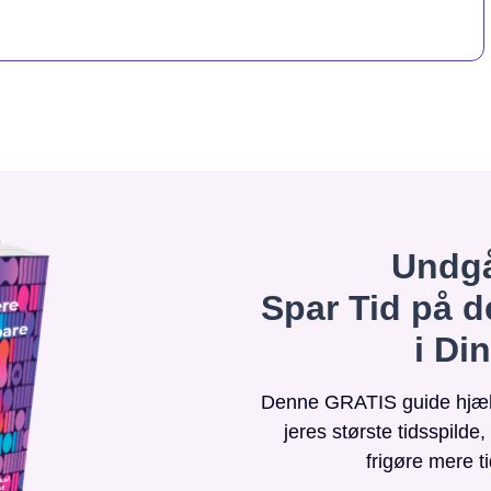
Undgå
Spar Tid på d
i Di
Denne GRATIS guide hjælpe
jeres største tidsspilde
frigøre mere t