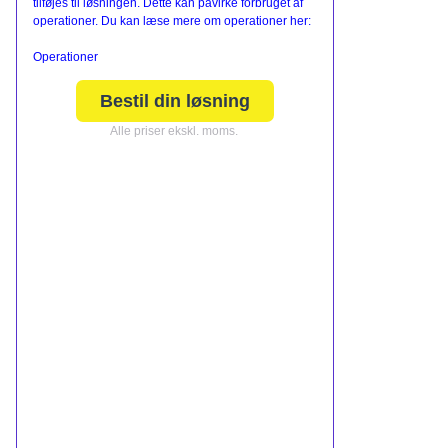
tilføjes til løsningen. Dette kan påvirke forbruget af
operationer. Du kan læse mere om operationer her:
Operationer
Bestil din løsning
Alle priser ekskl. moms.