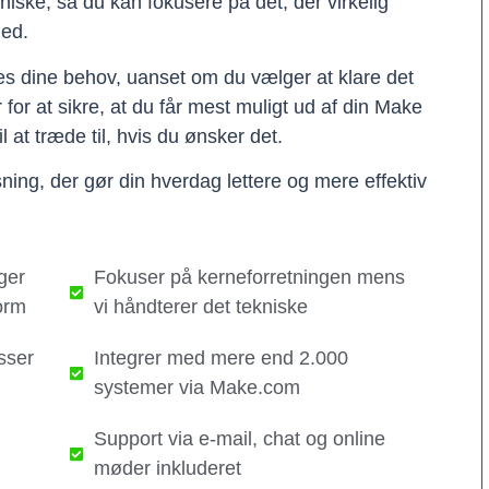
kniske, så du kan fokusere på det, der virkelig
hed.
ses dine behov, uanset om du vælger at klare det
er for at sikre, at du får mest muligt ud af din Make
il at træde til, hvis du ønsker det.
ning, der gør din hverdag lettere og mere effektiv
ger
Fokuser på kerneforretningen mens
orm
vi håndterer det tekniske​
sser
Integrer med mere end 2.000
systemer via Make.com
Support via e-mail, chat og online
møder inkluderet