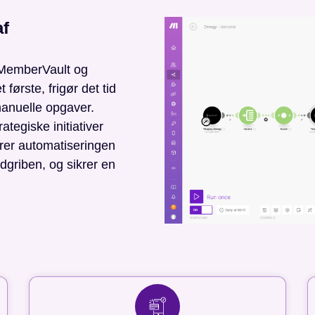
af
 MemberVault og
 første, frigør det tid
 manuelle opgaver.
ategiske initiativer
er automatiseringen
dgriben, og sikrer en