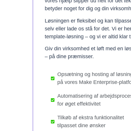
vores hjælp slipper du helt for det te
betyder noget for dig og din virksom
Løsningen er fleksibel og kan tilpas
selv eller lade os stå for det. Vi er h
template-løsning – og vi er altid klar t
Giv din virksomhed et løft med en løs
– på dine præmisser.
Opsætning og hosting af løsnin
på vores Make Enterprise-platf
Automatisering af arbejdsproce
for øget effektivitet
Tilkøb af ekstra funktionalitet
tilpasset dine ønsker​