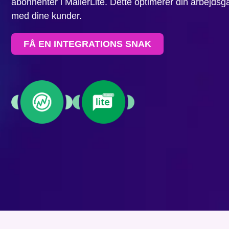
abonnenter i MailerLite. Dette optimerer din arbejd
med dine kunder.
FÅ EN INTEGRATIONS SNAK