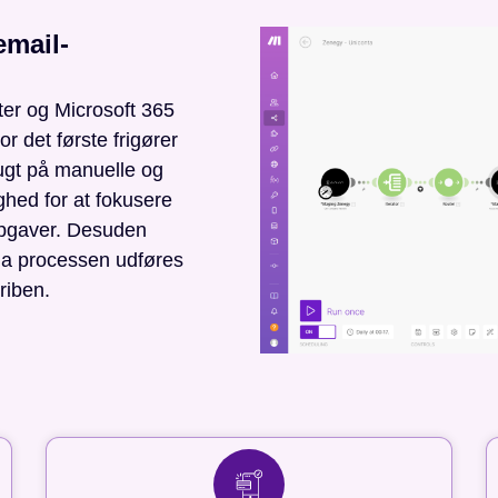
email-
ter og Microsoft 365
r det første frigører
brugt på manuelle og
ghed for at fokusere
 opgaver. Desuden
 da processen udføres
riben.