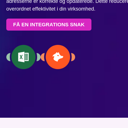
adresserne er korrekte og opdaterede. Dette reducerer 
overordnet effektivitet i din virksomhed.
FÅ EN INTEGRATIONS SNAK