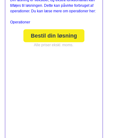
Din løsning er fleksibel, og ekstra funktionalitet kan
tilføjes til løsningen. Dette kan påvirke forbruget af
operationer. Du kan læse mere om operationer her:
Operationer
Bestil din løsning
Alle priser ekskl. moms.