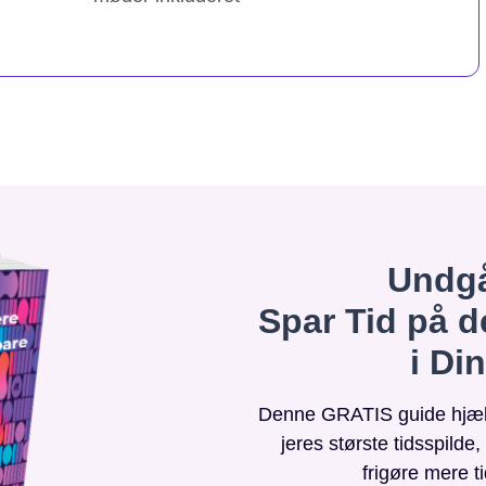
Undgå
Spar Tid på d
i Di
Denne GRATIS guide hjælpe
jeres største tidsspilde
frigøre mere t