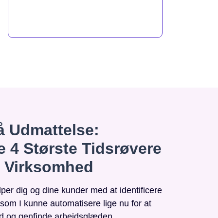
 Udmattelse:
e 4 Største Tidsrøvere
n Virksomhed
r dig og dine kunder med at identificere
, som I kunne automatisere lige nu for at
id og genfinde arbejdsglæden.