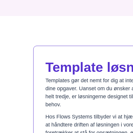
Template løsni
Templates gør det nemt for dig at in
dine opgaver. Uanset om du ønsker a
helt tredje, er løsningerne designet t
behov.
Hos Flows Systems tilbyder vi at hjæ
at håndtere driften af løsningen i vo
foretrækker at stå for opsætningen, 