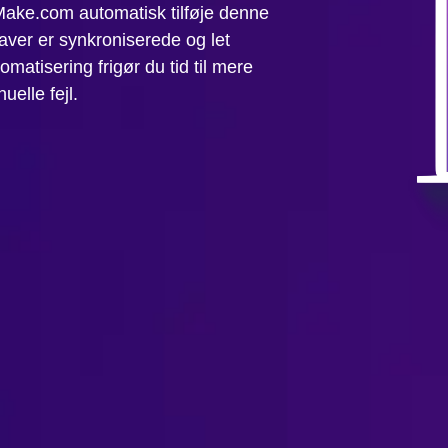
l Make.com automatisk tilføje denne
gaver er synkroniserede og let
matisering frigør du tid til mere
elle fejl.