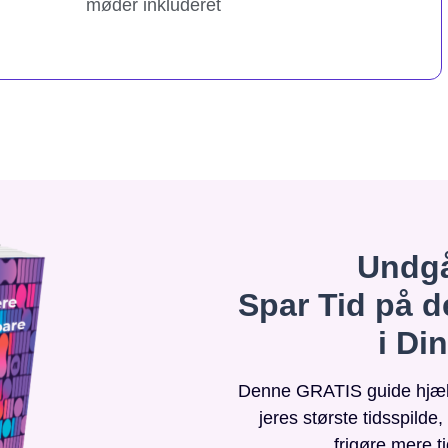
møder inkluderet
Undgå
Spar Tid på d
i Di
Denne GRATIS guide hjælpe
jeres største tidsspilde
frigøre mere t