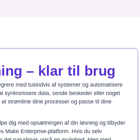
ng – klar til brug
tegrere med tusindvis af systemer og automatisere
t synkronisere data, sende beskeder eller noget
il at strømline dine processer og passe til dine
lpe dig med opsætningen af din løsning og tilbyder
res Make Enterprise-platform. Hvis du selv
er det naturligvis også en mulighed. Men med