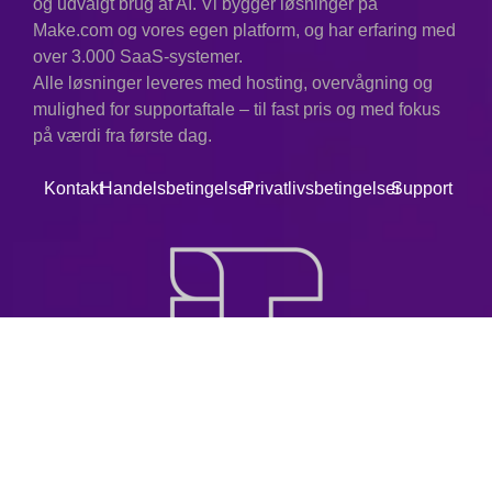
og udvalgt brug af AI. Vi bygger løsninger på
Make.com og vores egen platform, og har erfaring med
over 3.000 SaaS-systemer.
Alle løsninger leveres med hosting, overvågning og
mulighed for supportaftale – til fast pris og med fokus
på værdi fra første dag.
Kontakt
Handelsbetingelser
Privatlivsbetingelser
Support
© 2025. Alle rettigheder forbeholdes.