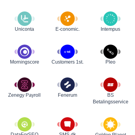
Uniconta
E-conomic.
Intempus
Customers 1st.
Pleo
Morningscore
Zenegy Payroll
Fenerum
BS
Betalingsservice
DataForSEO
SMS.dk
Golden Planet