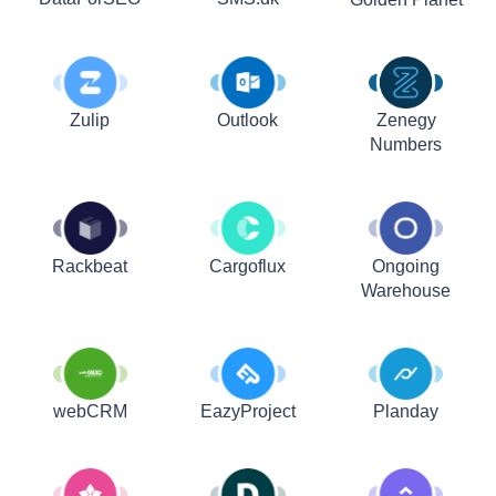
Zulip
Outlook
Zenegy
Numbers
Rackbeat
Cargoflux
Ongoing
Warehouse
webCRM
EazyProject
Planday