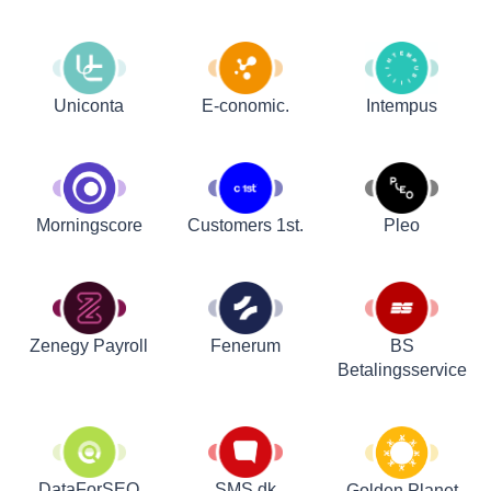
Uniconta
E-conomic.
Intempus
Customers 1st.
Pleo
Morningscore
Zenegy Payroll
Fenerum
BS
Betalingsservice
DataForSEO
SMS.dk
Golden Planet