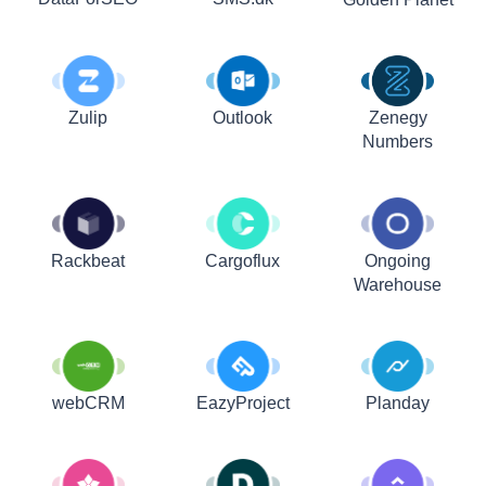
Zulip
Outlook
Zenegy
Numbers
Rackbeat
Cargoflux
Ongoing
Warehouse
webCRM
EazyProject
Planday