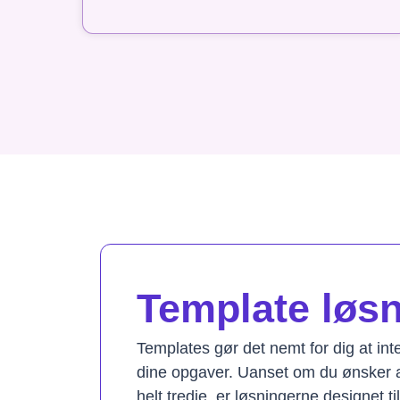
Template løsni
Templates gør det nemt for dig at in
dine opgaver. Uanset om du ønsker a
helt tredje, er løsningerne designet t