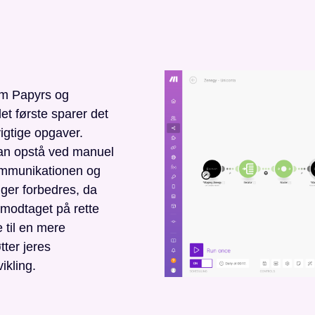
em Papyrs og
et første sparer det
igtige opgaver.
 kan opstå ved manuel
kommunikationen og
ger forbedres, da
 modtaget på rette
 til en mere
tter jeres
ikling.