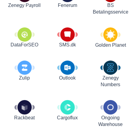
Zenegy Payroll
Fenerum
BS
Betalingsservice
DataForSEO
SMS.dk
Golden Planet
Zulip
Outlook
Zenegy
Numbers
Rackbeat
Cargoflux
Ongoing
Warehouse