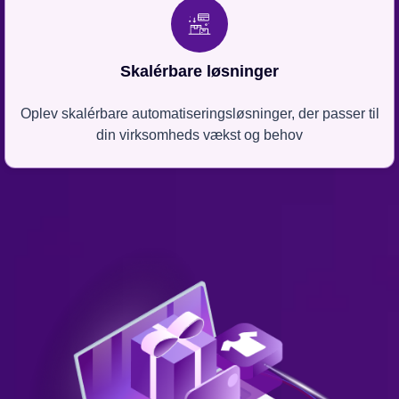
Skalérbare løsninger
Oplev skalérbare automatiseringsløsninger, der passer til
din virksomheds vækst og behov