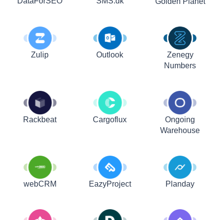
DataForSEO
SMS.dk
Golden Planet
Zulip
Outlook
Zenegy
Numbers
Rackbeat
Cargoflux
Ongoing
Warehouse
webCRM
EazyProject
Planday