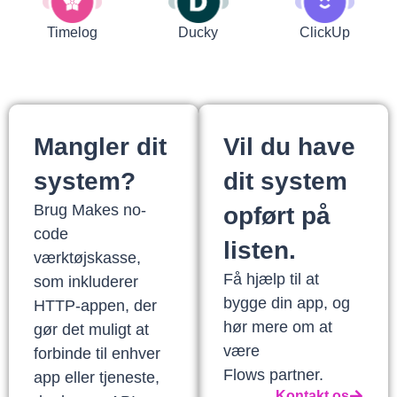
Timelog
Ducky
ClickUp
Mangler dit
Vil du have
system?
dit system
Brug Makes no-
opført på
code
listen.
værktøjskasse,
Få hjælp til at
som inkluderer
bygge din app, og
HTTP-appen, der
hør mere om at
gør det muligt at
være
forbinde til enhver
Flows partner.
app eller tjeneste,
Kontakt os