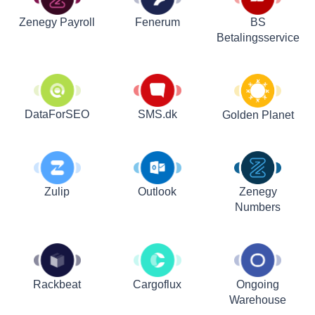
Zenegy Payroll
Fenerum
BS
Betalingsservice
DataForSEO
SMS.dk
Golden Planet
Zulip
Outlook
Zenegy
Numbers
Rackbeat
Cargoflux
Ongoing
Warehouse