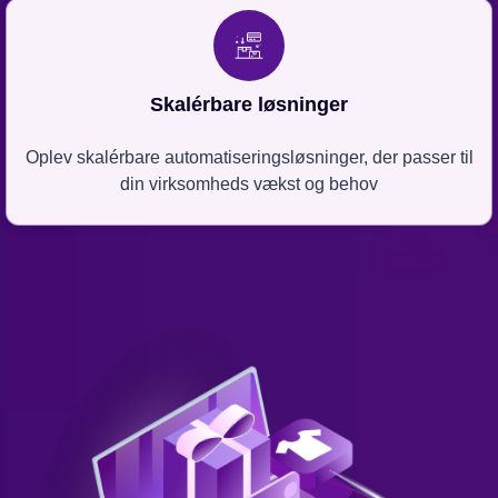
Skalérbare løsninger
Oplev skalérbare automatiseringsløsninger, der passer til
din virksomheds vækst og behov