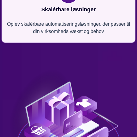
Skalérbare løsninger
Oplev skalérbare automatiseringsløsninger, der passer til
din virksomheds vækst og behov