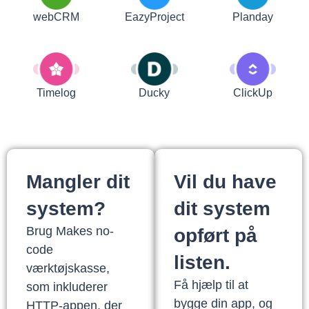
webCRM
EazyProject
Planday
Timelog
Ducky
ClickUp
Mangler dit
Vil du have
system?
dit system
Brug Makes no-
opført på
code
listen.
værktøjskasse,
Få hjælp til at
som inkluderer
bygge din app, og
HTTP-appen, der