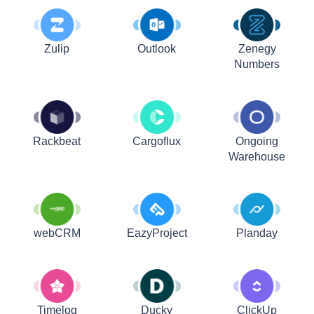
Zulip
Outlook
Zenegy
Numbers
Rackbeat
Cargoflux
Ongoing
Warehouse
webCRM
EazyProject
Planday
Timelog
Ducky
ClickUp