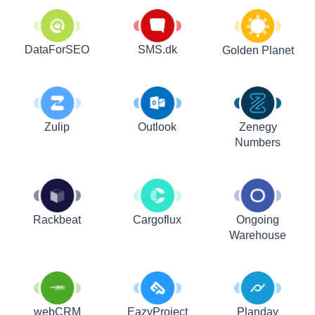
DataForSEO
SMS.dk
Golden Planet
Zulip
Outlook
Zenegy
Numbers
Rackbeat
Cargoflux
Ongoing
Warehouse
webCRM
EazyProject
Planday