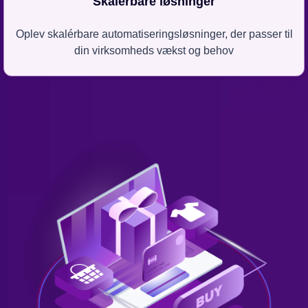
Skalérbare løsninger
Oplev skalérbare automatiseringsløsninger, der passer til
din virksomheds vækst og behov