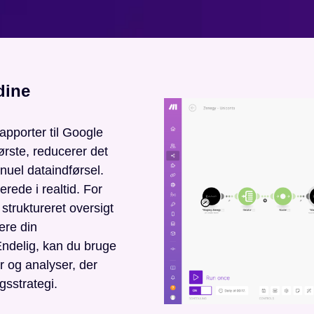
dine
pporter til Google
ørste, reducerer det
nuel dataindførsel.
erede i realtid. For
 struktureret oversigt
mere din
Endelig, kan du bruge
r og analyser, der
gsstrategi.