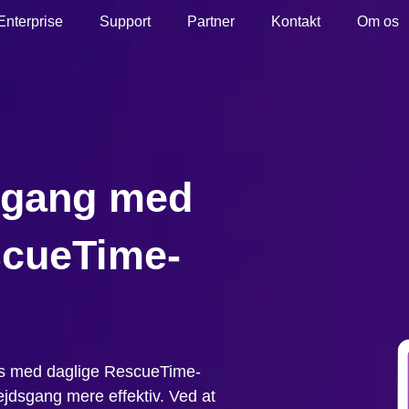
Enterprise
Support
Partner
Kontakt
Om os
sgang med
scueTime-
eets med daglige RescueTime-
ejdsgang mere effektiv. Ved at